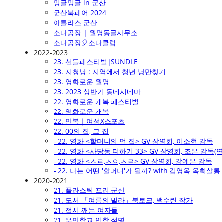
밍글밍글 in 군산
군산북페어 2024
아틀라스 군산
소다공장 | 월명동글사무소
소다공장🎈소다클럽
2022-2023
23. 선들페스티벌|SUNDLE
23. 지청낭 : 지역에서 청년 낭만찾기
23. 영화로운 월명
23. 2023 상반기 동네시네마
22. 영화로운 개복 페스티벌
22. 영화로운 개복
22. 만복｜여성X스포츠
22. 00의 집, 그 집
- 22. 영화 <할머니의 먼 집> GV 상영회, 이소현 감독
- 22. 영화 <사당동 더하기 33> GV 상영회, 조은 감
- 22. 영화 <ㅅㄹ,ㅅㅇ,ㅅㄹ> GV 상영회, 강예은 감독
- 22. 나는 어떤 '할머니'가 될까? with 김영옥 옥희
2020-2021
21. 플라스틱 프리 군산
21. 도서 「여름의 빌라」북토크, 백수린 작가
21. 접시 깨는 여자들
21. 우만학교 입학 설명