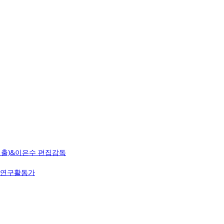
독(연출)&이은수 편집감독
살롱 연구활동가