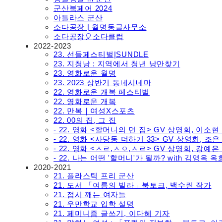
군산북페어 2024
아틀라스 군산
소다공장 | 월명동글사무소
소다공장🎈소다클럽
2022-2023
23. 선들페스티벌|SUNDLE
23. 지청낭 : 지역에서 청년 낭만찾기
23. 영화로운 월명
23. 2023 상반기 동네시네마
22. 영화로운 개복 페스티벌
22. 영화로운 개복
22. 만복｜여성X스포츠
22. 00의 집, 그 집
- 22. 영화 <할머니의 먼 집> GV 상영회, 이소현
- 22. 영화 <사당동 더하기 33> GV 상영회, 
- 22. 영화 <ㅅㄹ,ㅅㅇ,ㅅㄹ> GV 상영회, 강예은
- 22. 나는 어떤 '할머니'가 될까? with 김영
2020-2021
21. 플라스틱 프리 군산
21. 도서 「여름의 빌라」북토크, 백수린 작가
21. 접시 깨는 여자들
21. 우만학교 입학 설명
21. 페미니즘 글쓰기, 이다혜 기자