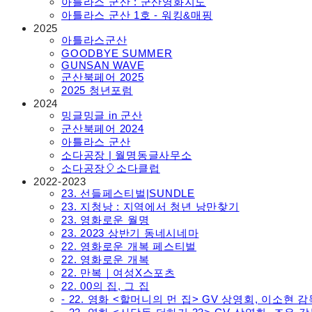
아틀라스 군산 : 군산영화지도
아틀라스 군산 1호 - 워킹&매핑
2025
아틀라스군산
GOODBYE SUMMER
GUNSAN WAVE
군산북페어 2025
2025 청년포럼
2024
밍글밍글 in 군산
군산북페어 2024
아틀라스 군산
소다공장 | 월명동글사무소
소다공장🎈소다클럽
2022-2023
23. 선들페스티벌|SUNDLE
23. 지청낭 : 지역에서 청년 낭만찾기
23. 영화로운 월명
23. 2023 상반기 동네시네마
22. 영화로운 개복 페스티벌
22. 영화로운 개복
22. 만복｜여성X스포츠
22. 00의 집, 그 집
- 22. 영화 <할머니의 먼 집> GV 상영회, 이소현 감