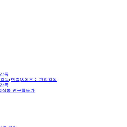
 감독
조은 감독(연출)&이은수 편집감독
 감독
옥 옥희살롱 연구활동가