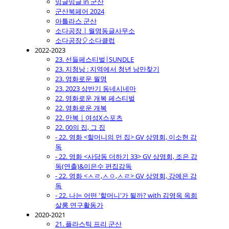
밍글밍글 in 군산
군산북페어 2024
아틀라스 군산
소다공장 | 월명동글사무소
소다공장🎈소다클럽
2022-2023
23. 선들페스티벌|SUNDLE
23. 지청낭 : 지역에서 청년 낭만찾기
23. 영화로운 월명
23. 2023 상반기 동네시네마
22. 영화로운 개복 페스티벌
22. 영화로운 개복
22. 만복｜여성X스포츠
22. 00의 집, 그 집
- 22. 영화 <할머니의 먼 집> GV 상영회, 이소현 감
독
- 22. 영화 <사당동 더하기 33> GV 상영회, 조은 감
독(연출)&이은수 편집감독
- 22. 영화 <ㅅㄹ,ㅅㅇ,ㅅㄹ> GV 상영회, 강예은 감
독
- 22. 나는 어떤 '할머니'가 될까? with 김영옥 옥희
살롱 연구활동가
2020-2021
21. 플라스틱 프리 군산