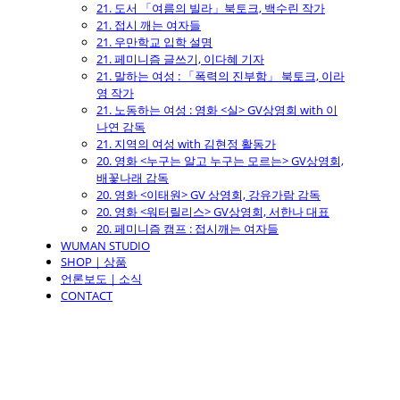
21. 도서 「여름의 빌라」북토크, 백수린 작가
21. 접시 깨는 여자들
21. 우만학교 입학 설명
21. 페미니즘 글쓰기, 이다혜 기자
21. 말하는 여성 : 「폭력의 진부함」 북토크, 이라
영 작가
21. 노동하는 여성 : 영화 <실> GV상영회 with 이
나연 감독
21. 지역의 여성 with 김현정 활동가
20. 영화 <누구는 알고 누구는 모르는> GV상영회,
배꽃나래 감독
20. 영화 <이태원> GV 상영회, 강유가람 감독
20. 영화 <워터릴리스> GV상영회, 서한나 대표
20. 페미니즘 캠프 : 접시깨는 여자들
WUMAN STUDIO
SHOP｜상품
언론보도｜소식
CONTACT