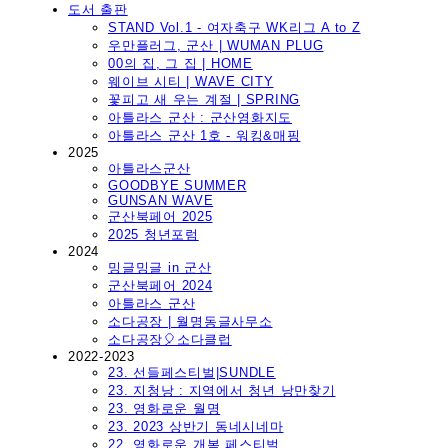
도서 출판
STAND Vol.1 - 여자축구 WK리그 A to Z
우만플러그, 군산 | WUMAN PLUG
00의 집, 그 집 | HOME
웨이브 시티 | WAVE CITY
꽃피고 새 우는 계절 | SPRING
아틀라스 군산 : 군산영화지도
아틀라스 군산 1호 - 워킹&매핑
2025
아틀라스군산
GOODBYE SUMMER
GUNSAN WAVE
군산북페어 2025
2025 청년포럼
2024
밍글밍글 in 군산
군산북페어 2024
아틀라스 군산
소다공장 | 월명동글사무소
소다공장🎈소다클럽
2022-2023
23. 선들페스티벌|SUNDLE
23. 지청낭 : 지역에서 청년 낭만찾기
23. 영화로운 월명
23. 2023 상반기 동네시네마
22. 영화로운 개복 페스티벌