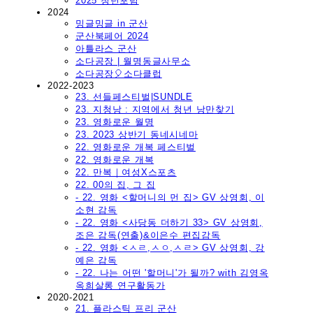
2025 청년포럼
2024
밍글밍글 in 군산
군산북페어 2024
아틀라스 군산
소다공장 | 월명동글사무소
소다공장🎈소다클럽
2022-2023
23. 선들페스티벌|SUNDLE
23. 지청낭 : 지역에서 청년 낭만찾기
23. 영화로운 월명
23. 2023 상반기 동네시네마
22. 영화로운 개복 페스티벌
22. 영화로운 개복
22. 만복｜여성X스포츠
22. 00의 집, 그 집
- 22. 영화 <할머니의 먼 집> GV 상영회, 이
소현 감독
- 22. 영화 <사당동 더하기 33> GV 상영회,
조은 감독(연출)&이은수 편집감독
- 22. 영화 <ㅅㄹ,ㅅㅇ,ㅅㄹ> GV 상영회, 강
예은 감독
- 22. 나는 어떤 '할머니'가 될까? with 김영옥
옥희살롱 연구활동가
2020-2021
21. 플라스틱 프리 군산