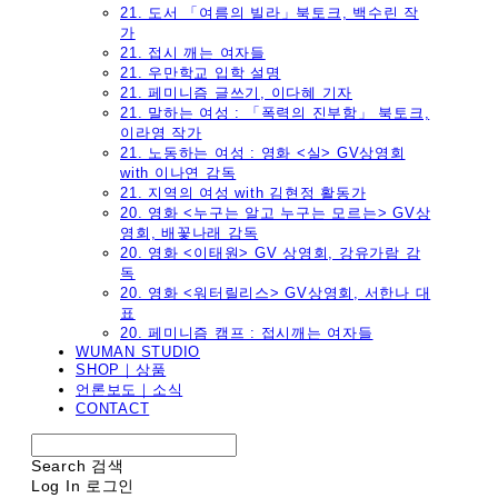
21. 도서 「여름의 빌라」북토크, 백수린 작
가
21. 접시 깨는 여자들
21. 우만학교 입학 설명
21. 페미니즘 글쓰기, 이다혜 기자
21. 말하는 여성 : 「폭력의 진부함」 북토크,
이라영 작가
21. 노동하는 여성 : 영화 <실> GV상영회
with 이나연 감독
21. 지역의 여성 with 김현정 활동가
20. 영화 <누구는 알고 누구는 모르는> GV상
영회, 배꽃나래 감독
20. 영화 <이태원> GV 상영회, 강유가람 감
독
20. 영화 <워터릴리스> GV상영회, 서한나 대
표
20. 페미니즘 캠프 : 접시깨는 여자들
WUMAN STUDIO
SHOP｜상품
언론보도｜소식
CONTACT
Search
검색
Log In
로그인