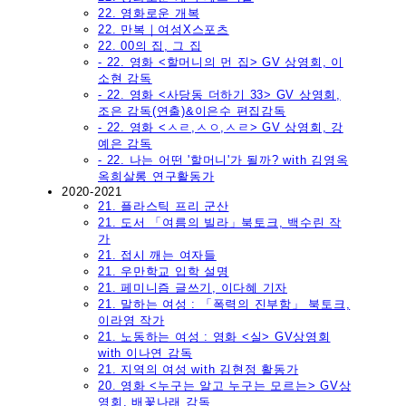
22. 영화로운 개복
22. 만복｜여성X스포츠
22. 00의 집, 그 집
- 22. 영화 <할머니의 먼 집> GV 상영회, 이
소현 감독
- 22. 영화 <사당동 더하기 33> GV 상영회,
조은 감독(연출)&이은수 편집감독
- 22. 영화 <ㅅㄹ,ㅅㅇ,ㅅㄹ> GV 상영회, 강
예은 감독
- 22. 나는 어떤 '할머니'가 될까? with 김영옥
옥희살롱 연구활동가
2020-2021
21. 플라스틱 프리 군산
21. 도서 「여름의 빌라」북토크, 백수린 작
가
21. 접시 깨는 여자들
21. 우만학교 입학 설명
21. 페미니즘 글쓰기, 이다혜 기자
21. 말하는 여성 : 「폭력의 진부함」 북토크,
이라영 작가
21. 노동하는 여성 : 영화 <실> GV상영회
with 이나연 감독
21. 지역의 여성 with 김현정 활동가
20. 영화 <누구는 알고 누구는 모르는> GV상
영회, 배꽃나래 감독